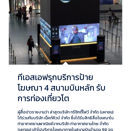
ทีเอสเอฟรุกบริการป้าย
โฆษณา 4 สนามบินหลัก รับ
การท่องเที่ยวโต
ผู้สื่่อข่าวรายงานว่า ล่าสุดบริษัท ทรีซิกตี้ไฟว์ จำกัด (มหาชน)
ได้ร่วมกับบริษัท เน็คท์คิวบ์ จำกัด ซึ่งได้รับสิทธิสื่อโฆษณาใน
ท่าอากาศยานพาณิชย์จากบริษัท ท่าอากาศยานไทย จำกัด
(มหาชน) เข้าไปบริหารโฆษณาภายในสนามบินจำนวน 98 จุด