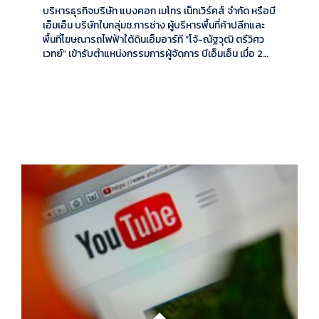
บริหารธุรกิจบริษัท แบงคอก เมโทร เน็ทเวิร์คส์ จำกัด หรือบี
เอ็มเอ็น บริษัทในกลุ่มช.การช่าง ผู้บริหารพื้นที่ค้าปลีกและ
พื้นที่โฆษณารถไฟฟ้าใต้ดินเอ็มอาร์ที “โจ้-ณัฐวุฒิ ตรีวิศว
เวทย์” เข้ารับตำแหน่งกรรมการผู้จัดการ บีเอ็มเอ็น เมื่อ 2…