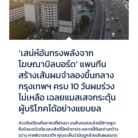
‘เสน่ห์อันทรงพลังจาก
โฆษณาบิลบอร์ด’ แพนทีน
สร้างเส้นผมจำลองขึ้นกลาง
กรุงเทพฯ ครบ 10 วันผมร่วง
ไม่เหลือ เฉลยแมสเสจกระตุ้น
ผู้บริโภคได้อย่างแยบยล
ช่วงต้นเดือนกันยายนที่ผ่านมา บนสังคมออนไลน์มีการพูด
ถึงบิลบอร์ดต้องสงสัยที่มีหน้าตาประหลาดนี้กันอย่างกว้าง
ขวาง หากพิจารณาดีๆ คุณจะเห็นว่ามันดูคล้ายเส้นผมขนาด