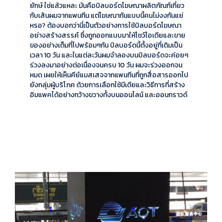
ยักษ์ ใช่แล้วแหละ มันคือบิลบอร์ดโฆษณาผลิตภัณฑ์เกี่ยว
กับเส้นผมจากแพนทีน แต่โฆษณากันแบบนี้คนไม่งงกันแย่
หรอ? ต้องบอกว่านี่เป็นตัวอย่างการใช้บิลบอร์ดโฆษณา
อย่างสร้างสรรค์ ซึ่งถูกออกแบบมาให้โชว์ไอเดียและขาย
ของอย่างเต็มที่ไปพร้อมๆกัน บิลบอร์ดนี้ตั้งอยู่ที่เดิมเป็น
เวลา 10 วัน และในแต่ละวันผมจำลองบนบิลบอร์ดจะค่อยๆ
ร่วงลงมาอย่างต่อเนื่องจนครบ 10 วัน ผมจะร่วงออกจน
หมด เผยให้เห็นคีย์แมสเสจจากแพนทีนที่ถูกสื่อสารออกไป
ยังกลุ่มผู้บริโภค ด้วยการเลือกใช้มีเดียและวิธีการที่สร้าง
อิมแพคได้อย่างกว้างขวางทั้งบนออนไลน์ และออนกราวด์