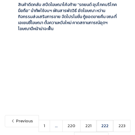
สินค้าดีดกลับ สปีดโฆษณาโค้งท้าย “รถยนต์ อุปโภคบริโภค
มือถือ” นำทัพใช้งบฯ เฟ้นสารพัดวิธี อัดโฆษณา หว่าน
กิจกรรมส่งเสริมการขาย จัดโปรโมชั่น กู้ยอดขายคืน ขณะที่
เอเยนซี่โฆษณา ตั้งความหวังใหม่ คาดสถานการณ์อุตฯ
โฆษณาปีหน้าน่าจะฟื้น
Previous
1
...
220
221
222
223