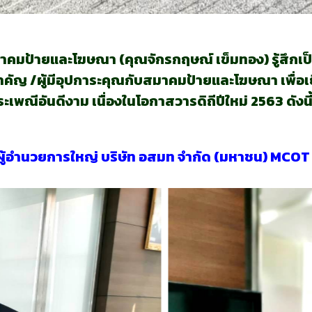
มาคมป้ายและโฆษณา (คุณจักรกฤษณ์ เข็มทอง) รู้สึกเป็นเก
ำคัญ /ผู้มีอุปการะคุณกับสมาคมป้ายและโฆษณา เพื่อ
ระเพณีอันดีงาม
เนื่องในโอกาสวารดิถีปีใหม่ 2563 ดังนี
ผู้อำนวยการใหญ่ บริษัท อสมท จำกัด (มหาชน) MCOT