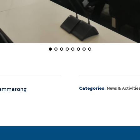
ammarong
Categories:
News & Activitie