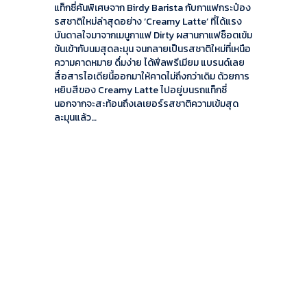
แท็กซี่คันพิเศษจาก Birdy Barista กับกาแฟกระป๋อง
รสชาติใหม่ล่าสุดอย่าง ‘Creamy Latte’ ที่ได้แรง
บันดาลใจมาจากเมนูกาแฟ Dirty ผสานกาแฟช็อตเข้ม
ข้นเข้ากับนมสุดละมุน จนกลายเป็นรสชาติใหม่ที่เหนือ
ความคาดหมาย ดื่มง่าย ได้ฟีลพรีเมียม แบรนด์เลย
สื่อสารไอเดียนี้ออกมาให้คาดไม่ถึงกว่าเดิม ด้วยการ
หยิบสีของ Creamy Latte ไปอยู่บนรถแท็กซี่
นอกจากจะสะท้อนถึงเลเยอร์รสชาติความเข้มสุด
ละมุนแล้ว…