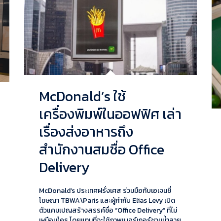
McDonald’s ใช้
เครื่องพิมพ์ในออฟฟิศ เล่า
เรื่องส่งอาหารถึง
สำนักงานสมชื่อ Office
Delivery
McDonald’s ประเทศฝรั่งเศส ร่วมมือกับเอเจนซี่
โฆษณา TBWA\Paris และผู้กำกับ Elias Levy เปิด
ตัวแคมเปญสร้างสรรค์ชื่อ “Office Delivery” ที่ไม่
เหมือนใคร โดยแทนที่จะใช้ภาพเบอร์เกอร์ชวนน้ำลาย