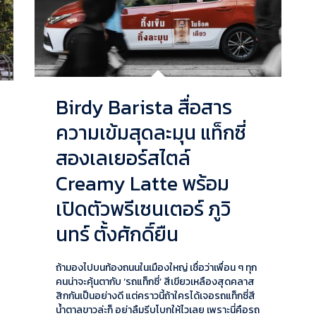
Birdy Barista สื่อสาร
ความเข้มสุดละมุน แท็กซี่
สองเลเยอร์สไตล์
Creamy Latte พร้อม
เปิดตัวพรีเซนเตอร์ ภูวิ
นทร์ ตั้งศักดิ์ยืน
ถ้ามองไปบนท้องถนนในเมืองใหญ่ เชื่อว่าเพื่อน ๆ ทุก
คนน่าจะคุ้นตากับ ‘รถแท็กซี่’ สีเขียวเหลืองสุดคลาส
สิกกันเป็นอย่างดี แต่คราวนี้ถ้าใครได้เจอรถแท็กซี่สี
น้ำตาลขาวล่ะก็ อย่าลืมรีบโบกให้ไวเลย เพราะนี่คือรถ