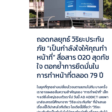
ถอดกลยุทธ์ วิริยะประกัน
ภัย “เป็นกำลังใจให้คุณทำ
หน้าที่” สื่อสาร O2O สุดทัช
ใจ ตอกย้ำการยึดมั่นใน
การทำหน้าที่ตลอด 79 ปี
ในยุคที่ทุกอย่างเปลี่ยนไวจนตามแทบไม่ทัน บางครั้ง
เราอาจเผลอลืมความสำคัญของ “การทำหน้าที่” เล็ก
ๆ แต่ยิ่งใหญ่รอบตัวเราไป วันนี้ AD ADDICT เลยพา
มาส่องกรณีศึกษาจาก “วิริยะประกันภัย” ที่นำเสนอ
เรื่องนี้ได้น่าสนใจทีเดียว ไอเดียนี้มีชื่อว่า “วิริยะ