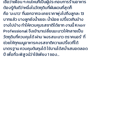
เชื่อว่าเพื่อน ๆ คนไหนที่เป็นผู้ประกอบการร้านอาหาร
ต้องรู้กันดีว่าหนึ่งในวัตถุดิบที่ผันผวนที่สุดก็
คือ ‘มะนาว’ ที่นอกจากจะเคยราคาพุ่งไปถึงลูกละ 13
บาทแล้ว บางลูกยังน้ำเยอะ น้ำน้อย เปรี้ยวเกินบ้าง
จางไปบ้าง ทำให้ควบคุมรสชาติได้ยาก งานนี้ Knorr
Professional จึงเข้ามาเปลี่ยนมะนาวให้กลายเป็น
วัตถุดิบที่ควบคุมได้ ผ่าน ‘ผงรสมะนาว ตราคนอร์’ ที่
ช่วยให้ทุกเมนูอาหารคงรสชาติความเปรี้ยวที่ได้
มาตรฐาน ควบคุมต้นทุนได้ ใช้งานได้สม่ำเสมอตลอด
ปี เพื่อที่จะพิสูจน์ว่าใช้เพียง 1 ซอง…