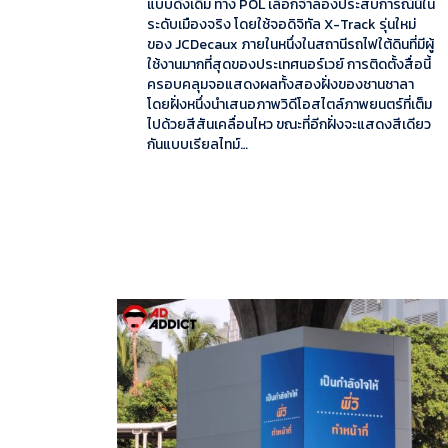
แบบดั้งเดิม ทาง POL เลือกจำลองประสบการณ์นี้ใน
ระดับเมืองจริง โดยใช้จอดิจิทัล X-Track รุ่นใหม่
ของ JCDecaux ภายในหนึ่งในสถานีรถไฟใต้ดินที่มีผู้
ใช้งานมากที่สุดของประเทศนอร์เวย์ การติดตั้งสื่อนี้
ครอบคลุมจอแสดงผลทั้งสองฝั่งของชานชาลา
โดยฝั่งหนึ่งนำเสนอภาพวิดีโอสไตล์ภาพยนตร์ที่เต็ม
ไปด้วยสีสันเคลื่อนไหว ขณะที่อีกฝั่งจะแสดงสีเดียว
กันแบบเรียลไทม์…