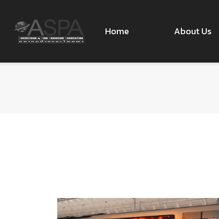
Home
About Us